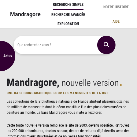
Panneau de gestion des cookies
RECHERCHE SIMPLE
NOTRE HISTOIRE
Mandragore
RECHERCHE AVANCÉE
AIDE
EXPLORATION
Que recherchez-vous ?
Actus
Mandragore,
nouvelle version
UNE BASE ICONOGRAPHIQUE POUR LES MANUSCRITS DE LA BNF
Les collections de la Bibliothèque nationale de France abritent plusieurs dizaines
de milliers de manuscrits dont le décor constitue l'un des plus riches musées de
peinture au monde. La base Mandragore vous invite à l'explorer.
Cette toute nouvelle version remplace le site de 2003, devenu obsolète. Retrouvez
les 200 000 enluminures, dessins, sceaux, décors de reliures déjà décrits, avec des
informations mieux structurées et de nouvelles fonctionnalités.