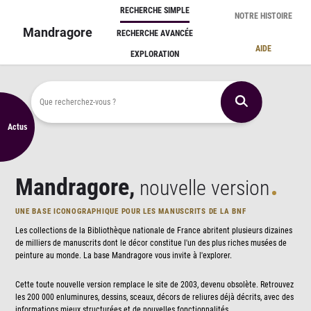
Panneau de gestion des cookies
RECHERCHE SIMPLE
NOTRE HISTOIRE
Mandragore
RECHERCHE AVANCÉE
AIDE
EXPLORATION
Que recherchez-vous ?
Actus
Mandragore,
nouvelle version
UNE BASE ICONOGRAPHIQUE POUR LES MANUSCRITS DE LA BNF
Les collections de la Bibliothèque nationale de France abritent plusieurs dizaines
de milliers de manuscrits dont le décor constitue l'un des plus riches musées de
peinture au monde. La base Mandragore vous invite à l'explorer.
Cette toute nouvelle version remplace le site de 2003, devenu obsolète. Retrouvez
les 200 000 enluminures, dessins, sceaux, décors de reliures déjà décrits, avec des
informations mieux structurées et de nouvelles fonctionnalités.