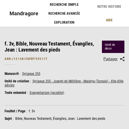
Panneau de gestion des cookies
RECHERCHE SIMPLE
NOTRE HISTOIRE
Mandragore
RECHERCHE AVANCÉE
AIDE
EXPLORATION
f. 3v, Bible, Nouveau Testament, Évangiles,
Unité de
Jean : Lavement des pieds
décor
Partager
ARK:/12148/CGFBT93511T
Manuscrit
:
Syriaque 355
Unité de création
:
Syriaque 355 - Joseph de Mélitène - Malatya (Turquie) - XIIe-XIIIe
siècles
Texte enluminé
:
Evangeliarium (jacobite)
Feuillet / Page
:
f. 3v
Sujet
:
Bible, Nouveau Testament, Évangiles, Jean : Lavement des pieds