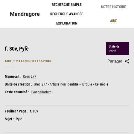
Panneau de gestion des cookies
RECHERCHE SIMPLE
NOTRE HISTOIRE
Mandragore
RECHERCHE AVANCÉE
AIDE
EXPLORATION
Unité de
f. 80v, Pylè
décor
Partager
ARK:/12148/CGFBT155230N
Manuscrit
:
Grec 277
Unité de création
:
Grec 277 - Artiste non identifié - Turquie - Xe siècle
Texte enluminé
:
Evangeliarium
Feuillet / Page
:
f. 80v
Sujet
:
Pylè