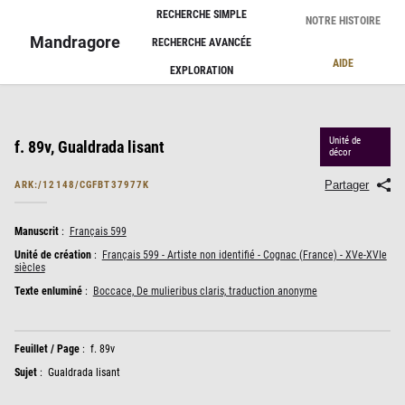
Panneau de gestion des cookies
RECHERCHE SIMPLE
NOTRE HISTOIRE
Mandragore
RECHERCHE AVANCÉE
AIDE
EXPLORATION
Unité de
f. 89v, Gualdrada lisant
décor
Partager
ARK:/12148/CGFBT37977K
Manuscrit
:
Français 599
Unité de création
:
Français 599 - Artiste non identifié - Cognac (France) - XVe-XVIe
siècles
Texte enluminé
:
Boccace, De mulieribus claris, traduction anonyme
Feuillet / Page
:
f. 89v
Sujet
:
Gualdrada lisant