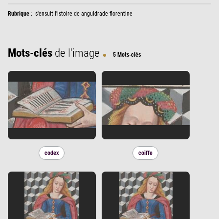
Rubrique
:
s'ensuit l'istoire de anguldrade florentine
Mots-clés
de l'image
5 Mots-clés
codex
coiffe