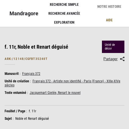
Panneau de gestion des cookies
RECHERCHE SIMPLE
NOTRE HISTOIRE
Mandragore
RECHERCHE AVANCÉE
AIDE
EXPLORATION
Unité de
f. 11r, Noble et Renart déguisé
décor
Partager
ARK:/12148/CGFBT35240T
Manuscrit
:
Français 372
Unité de création
:
Français 372 - Artiste non identifié - Paris (France) - XIIIe-XIVe
siècles
Texte enluminé
:
Jacquemart Gielée, Renart le nouvel
Feuillet / Page
:
f. 11r
Sujet
:
Noble et Renart déguisé