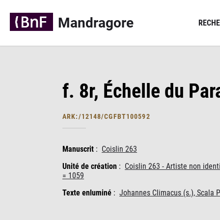
Panneau de gestion des cookies
Mandragore
RECHE
f. 8r, Échelle du Par
ARK:/12148/CGFBT100592
Manuscrit
:
Coislin 263
Unité de création
:
Coislin 263 - Artiste non ide
= 1059
Texte enluminé
:
Johannes Climacus (s.), Scala P