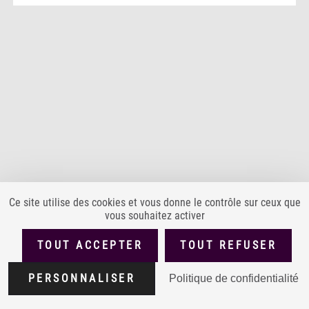
Ce site utilise des cookies et vous donne le contrôle sur ceux que
vous souhaitez activer
PLAN DU SITE
ACCESSIBILITÉ : PARTIELLEMENT CONFORME
TOUT ACCEPTER
TOUT REFUSER
MENTIONS LÉGALES
POLITIQUE DE CONFIDENTIALITÉ
Version
1.4.0
PERSONNALISER
Politique de confidentialité
CONDITIONS GÉNÉRALES D'UTILISATION