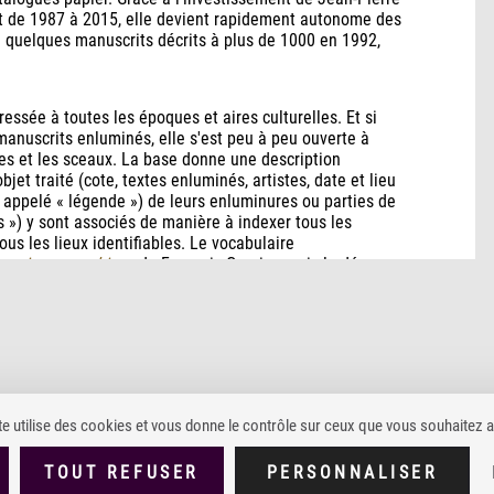
t de 1987 à 2015, elle devient rapidement autonome des
 quelques manuscrits décrits à plus de 1000 en 1992,
ressée à toutes les époques et aires culturelles. Et si
manuscrits enluminés, elle s'est peu à peu ouverte à
res et les sceaux. La base donne une description
et traité (cote, textes enluminés, artistes, date et lieu
rs appelé « légende ») de leurs enluminures ou parties de
s ») y sont associés de manière à indexer tous les
us les lieux identifiables. Le vocabulaire
rus iconographique
de François Garnier, mais le dépasse
Aniel, « MANDRAGORE . Une base de données
de la Bibliothèque nationale de Paris », dans Le
 1992-1993, p. 18-20 (
lire en ligne
).
te utilise des cookies et vous donne le contrôle sur ceux que vous souhaitez a
TOUT REFUSER
PERSONNALISER
IONS LÉGALES
POLITIQUE DE CONFIDENTIALITÉ
CONDITIONS GÉNÉRALE