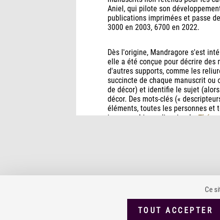
Aniel, qui pilote son développemen
publications imprimées et passe de
3000 en 2003, 6700 en 2022.
Dès l'origine, Mandragore s'est inté
elle a été conçue pour décrire des 
d'autres supports, comme les reliu
succincte de chaque manuscrit ou obj
de décor) et identifie le sujet (alo
décor. Des mots-clés (« descripteur
éléments, toutes les personnes et to
iconographique s'inspire du
Thésau
très rapidement.
Pour en savoir plus
: Jean-Pierre 
iconographiques sur les manuscrits 
médiéviste et l'ordinateur, n°26-27,
Ce si
TOUT ACCEPTER
PLAN DU SITE
ACCESSIBILITÉ : PARTIELLEMENT CONFORME
MENT