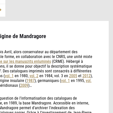
origine de Mandragore
is Avril, alors conservateur au département des
le forme, en collaboration avec le CNRS, une unité mixte
e sur les manuscrits enluminés
(CRME). Hébergé à
ons, il se donne pour objectif la description systématique
. Des catalogues imprimés sont consacrés à différentes
ns (
vol. 1
en 1980,
vol. 2
en 1984, vol. 3 en
2005
et
2012
),
origine insulaire (
1987
), germaniques (
vol. 1
en 1995,
vol.
éridionaux (
2009
)…
uestion de l'informatisation des catalogues de
e, en 1989, la base Mandragore. Accessible en interne,
 Mandragore permet d'archiver l'indexation des
talogues papier. Grâce à l'investissement de Jean-Pierre