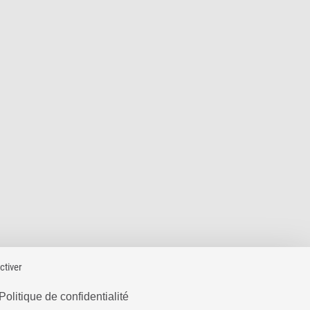
ctiver
Politique de confidentialité
Version 1.4.0
S D'UTILISATION