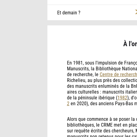
Et demain ?
À l'
En 1981, sous l'impulsion de Franço
Manuscrits, la Bibliothèque Nationa
de recherche, le
Centre de recherch
Richelieu, au plus près des collecti
des manuscrits enluminés de la BnF
aires culturelles : manuscrits italie
de la péninsule ibérique (
1982
), d'
2
en 2020), des anciens Pays-Bas m
Alors que commence à se poser la q
bibliothèques, le CRME met en plac
sur requête écrite des chercheurs,
manuscrits non retenus pour les ca