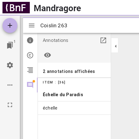
Visualiseur
Coislin 263
Coislin 263
Mirador
Annotations
1
2 annotations affichées
ITEM : [36]
Échelle du Paradis
échelle