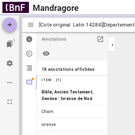
Visualiseur
[Cote original: Latin 14284][Département
[Cote original: Latin 14284][Département
Mirador
Annotations
1
18 annotations affichées
ITEM : [1]
Bible, Ancien Testament,
Genèse : Ivresse de Noé
Cham
ivresse