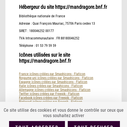
Hébergeur du site https://mandragore.bnf.fr
Bibliothèque nationale de France
Adresse : Quai François Mauriac, 75706 Paris cedex 13
SIRET : 180046252 00177
TVA Intracommunautaire : FR 88180046252
Téléphone : 01 53 79 59 59
Icônes utilisées sur le site
https://mandragore.bnf.fr
France icônes créées par Smashicons - Flaticon
Royaume-uni icônes créées par Smashicons - Flaticon
Espagne icônes créées par Smashicons - Flaticon
Italie icônes créées par Smashicons - Flaticon
Allemagne icônes créées par Smashicons - Flaticon
Twitter icônes créées par Freepik - Flaticon
Facebook icônes créées par Freepik - Flaticon
Pinterest icônes créées par Freepik - Flaticon
Mail icônes créées par Freepik - Flaticon
Ce site utilise des cookies et vous donne le contrôle sur ceux que
vous souhaitez activer
PLAN DU SITE
ACCESSIBILITÉ : PARTIELLEMENT CONFORME