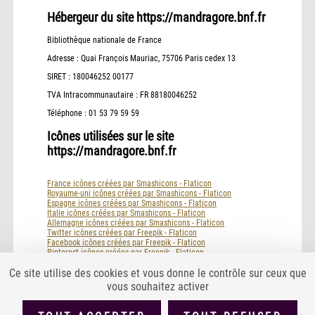
Hébergeur du site https://mandragore.bnf.fr
Bibliothèque nationale de France
Adresse : Quai François Mauriac, 75706 Paris cedex 13
SIRET : 180046252 00177
TVA Intracommunautaire : FR 88180046252
Téléphone : 01 53 79 59 59
Icônes utilisées sur le site
https://mandragore.bnf.fr
France icônes créées par Smashicons - Flaticon
Royaume-uni icônes créées par Smashicons - Flaticon
Espagne icônes créées par Smashicons - Flaticon
Italie icônes créées par Smashicons - Flaticon
Allemagne icônes créées par Smashicons - Flaticon
Twitter icônes créées par Freepik - Flaticon
Facebook icônes créées par Freepik - Flaticon
Pinterest icônes créées par Freepik - Flaticon
Mail icônes créées par Freepik - Flaticon
Ce site utilise des cookies et vous donne le contrôle sur ceux que
vous souhaitez activer
PLAN DU SITE
ACCESSIBILITÉ : PARTIELLEMENT CONFORME