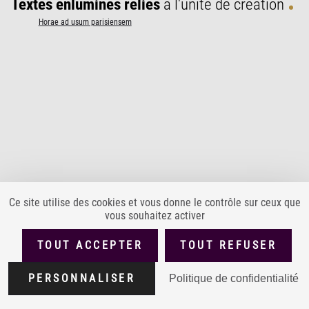
Textes enluminés reliés
à l'unité de création
Horae ad usum parisiensem
Ce site utilise des cookies et vous donne le contrôle sur ceux que
vous souhaitez activer
PLAN DU SITE
ACCESSIBILITÉ : PARTIELLEMENT CONFORME
TOUT ACCEPTER
TOUT REFUSER
MENTIONS LÉGALES
POLITIQUE DE CONFIDENTIALITÉ
Version
1.4.0
PERSONNALISER
Politique de confidentialité
CONDITIONS GÉNÉRALES D'UTILISATION