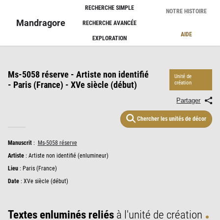
Panneau de gestion des cookies
RECHERCHE SIMPLE
NOTRE HISTOIRE
Mandragore
RECHERCHE AVANCÉE
AIDE
EXPLORATION
Ms-5058 réserve - Artiste non identifié
Unité de
- Paris (France) - XVe siècle (début)
création
Partager
Chercher les unités de décor
Manuscrit
:
Ms-5058 réserve
Artiste
:
Artiste non identifié (enlumineur)
Lieu
:
Paris (France)
Date
: XVe siècle (début)
Textes enluminés reliés
à l'unité de création