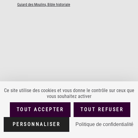
Guiard des Moulins, Bible historiale
Ce site utilise des cookies et vous donne le contrôle sur ceux que
vous souhaitez activer
PLAN DU SITE
ACCESSIBILITÉ : PARTIELLEMENT CONFORME
TOUT ACCEPTER
TOUT REFUSER
MENTIONS LÉGALES
POLITIQUE DE CONFIDENTIALITÉ
Version
1.4.0
PERSONNALISER
Politique de confidentialité
CONDITIONS GÉNÉRALES D'UTILISATION