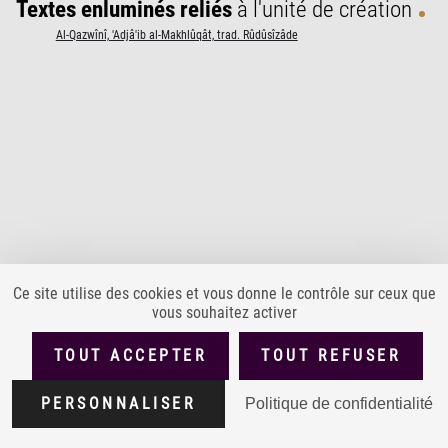
Textes enluminés reliés
à l'unité de création
Al-Qazwînî, 'Adjâ'ib al-Makhlûqât, trad. Rûdûsîzâde
Ce site utilise des cookies et vous donne le contrôle sur ceux que
vous souhaitez activer
PLAN DU SITE
ACCESSIBILITÉ : PARTIELLEMENT CONFORME
TOUT ACCEPTER
TOUT REFUSER
MENTIONS LÉGALES
POLITIQUE DE CONFIDENTIALITÉ
Version
1.4.0
PERSONNALISER
Politique de confidentialité
CONDITIONS GÉNÉRALES D'UTILISATION