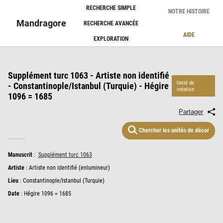
Panneau de gestion des cookies
RECHERCHE SIMPLE
NOTRE HISTOIRE
Mandragore
RECHERCHE AVANCÉE
AIDE
EXPLORATION
Supplément turc 1063 - Artiste non identifié
Unité de
- Constantinople/Istanbul (Turquie) - Hégire
création
1096 = 1685
Partager
Chercher les unités de décor
Manuscrit
:
Supplément turc 1063
Artiste
:
Artiste non identifié (enlumineur)
Lieu
:
Constantinople/Istanbul (Turquie)
Date
: Hégire 1096 = 1685