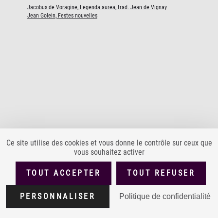
Jacobus de Voragine, Legenda aurea, trad. Jean de Vignay
Jean Golein, Festes nouvelles
Ce site utilise des cookies et vous donne le contrôle sur ceux que
vous souhaitez activer
PLAN DU SITE
ACCESSIBILITÉ : PARTIELLEMENT CONFORME
TOUT ACCEPTER
TOUT REFUSER
MENTIONS LÉGALES
POLITIQUE DE CONFIDENTIALITÉ
Version
1.4.0
PERSONNALISER
Politique de confidentialité
CONDITIONS GÉNÉRALES D'UTILISATION