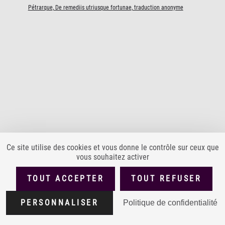
Pétrarque, De remediis utriusque fortunae, traduction anonyme
Ce site utilise des cookies et vous donne le contrôle sur ceux que
vous souhaitez activer
PLAN DU SITE
ACCESSIBILITÉ : PARTIELLEMENT CONFORME
TOUT ACCEPTER
TOUT REFUSER
MENTIONS LÉGALES
POLITIQUE DE CONFIDENTIALITÉ
Version
1.4.0
PERSONNALISER
Politique de confidentialité
CONDITIONS GÉNÉRALES D'UTILISATION