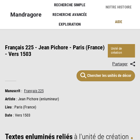
Panneau de gestion des cookies
RECHERCHE SIMPLE
NOTRE HISTOIRE
Mandragore
RECHERCHE AVANCÉE
AIDE
EXPLORATION
Français 225 - Jean Pichore - Paris (France)
Unité de
- Vers 1503
création
Partager
Chercher les unités de décor
Manuscrit
:
Français 225
Artiste
:
Jean Pichore (enlumineur)
Lieu
:
Paris (France)
Date
: Vers 1503
Textes enluminés reliés
à l'unité de création