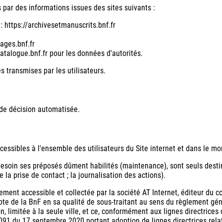
ar des informations issues des sites suivants :
: https://archivesetmanuscrits.bnf.fr
ages.bnf.fr
atalogue.bnf.fr pour les données d'autorités.
s transmises par les utilisateurs.
 de décision automatisée.
essibles à l'ensemble des utilisateurs du Site internet et dans le mo
 besoin ses préposés dûment habilités (maintenance), sont seuls dest
de la prise de contact ; la journalisation des actions).
ement accessible et collectée par la société AT Internet, éditeur du co
mpte de la BnF en sa qualité de sous-traitant au sens du règlement gé
on, limitée à la seule ville, et ce, conformément aux lignes directrice
091 du 17 septembre 2020 portant adoption de lignes directrices relativ