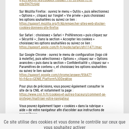
ede5947fc64d
Sur Mozilla Firefox : ouvrez le menu « Outils », puis sélectionnez
« Options » ; cliquez sur l'onglet « Vie privée » puis choisissez
les options souhaitées ou suivez ce lien :
https://support.mozilla.org/fr/kb/empecher-sites-web-stocker-
cookies-donnees-site-firefox
Sur Safari : choisissez « Safari > Préférences » puis cliquez sur
« Sécurité » ; Dans la section « Accepter les cookies »
choisissez les options souhaitées ou suivez ce lien :
https://support.apple.com/fr-fr/guide/safari/sfri11471/mac
Sur Google Chrome : ouvrez le menu de configuration (logo clé
à molette), puis sélectionnez « Options » ; cliquez sur « Options
avancées » puis dans la section « Confidentialité », cliquez sur «
Paramètres de contenu », et choisissez les options souhaitées
ou suivez le lien suivant :
https://support.google.com/chrome/answer/95647?
hl=fr&co=GENIE.Platform%3DDesktop
Pour plus de précisions, vous pouvez également consulter le
site de la CNIL et notamment la page :
https://www.cnil.fr/fr/cookies-et-autres-traceurs/comment-se-
proteger/maitriser-votre-navigateur
Vous pouvez également taper « cookies » dans la rubrique «
aide » de votre navigateur afin d‘accéder aux instructions de
paramétrage.
Ce site utilise des cookies et vous donne le contrôle sur ceux que
vous souhaitez activer