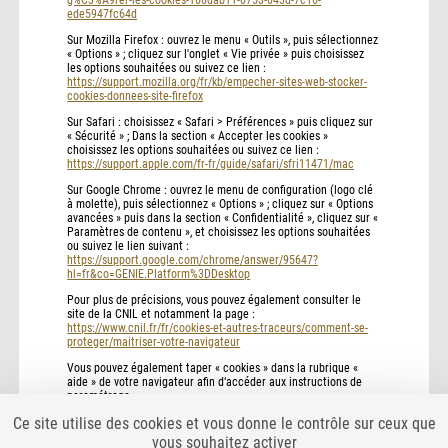
ede5947fc64d
Sur Mozilla Firefox : ouvrez le menu « Outils », puis sélectionnez
« Options » ; cliquez sur l'onglet « Vie privée » puis choisissez
les options souhaitées ou suivez ce lien :
https://support.mozilla.org/fr/kb/empecher-sites-web-stocker-
cookies-donnees-site-firefox
Sur Safari : choisissez « Safari > Préférences » puis cliquez sur
« Sécurité » ; Dans la section « Accepter les cookies »
choisissez les options souhaitées ou suivez ce lien :
https://support.apple.com/fr-fr/guide/safari/sfri11471/mac
Sur Google Chrome : ouvrez le menu de configuration (logo clé
à molette), puis sélectionnez « Options » ; cliquez sur « Options
avancées » puis dans la section « Confidentialité », cliquez sur «
Paramètres de contenu », et choisissez les options souhaitées
ou suivez le lien suivant :
https://support.google.com/chrome/answer/95647?
hl=fr&co=GENIE.Platform%3DDesktop
Pour plus de précisions, vous pouvez également consulter le
site de la CNIL et notamment la page :
https://www.cnil.fr/fr/cookies-et-autres-traceurs/comment-se-
proteger/maitriser-votre-navigateur
Vous pouvez également taper « cookies » dans la rubrique «
aide » de votre navigateur afin d‘accéder aux instructions de
paramétrage.
Ce site utilise des cookies et vous donne le contrôle sur ceux que
vous souhaitez activer