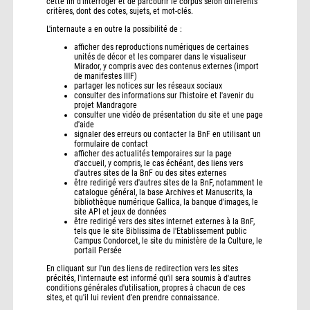
cette fin d'interroger et de parcourir le corpus selon différents
critères, dont des cotes, sujets, et mot-clés.
L'internaute a en outre la possibilité de :
afficher des reproductions numériques de certaines
unités de décor et les comparer dans le visualiseur
Mirador, y compris avec des contenus externes (import
de manifestes IIIF)
partager les notices sur les réseaux sociaux
consulter des informations sur l'histoire et l'avenir du
projet Mandragore
consulter une vidéo de présentation du site et une page
d'aide
signaler des erreurs ou contacter la BnF en utilisant un
formulaire de contact
afficher des actualités temporaires sur la page
d'accueil, y compris, le cas échéant, des liens vers
d'autres sites de la BnF ou des sites externes
être redirigé vers d'autres sites de la BnF, notamment le
catalogue général, la base Archives et Manuscrits, la
bibliothèque numérique Gallica, la banque d'images, le
site API et jeux de données
être redirigé vers des sites internet externes à la BnF,
tels que le site Biblissima de l'Etablissement public
Campus Condorcet, le site du ministère de la Culture, le
portail Persée
En cliquant sur l'un des liens de redirection vers les sites
précités, l'internaute est informé qu'il sera soumis à d'autres
conditions générales d'utilisation, propres à chacun de ces
sites, et qu'il lui revient d'en prendre connaissance.