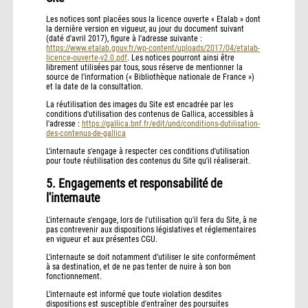
Les notices sont placées sous la licence ouverte « Etalab » dont
la dernière version en vigueur, au jour du document suivant
(daté d'avril 2017), figure à l'adresse suivante :
https://www.etalab.gouv.fr/wp-content/uploads/2017/04/etalab-
licence-ouverte-v2.0.pdf
. Les notices pourront ainsi être
librement utilisées par tous, sous réserve de mentionner la
source de l'information (« Bibliothèque nationale de France »)
et la date de la consultation.
La réutilisation des images du Site est encadrée par les
conditions d'utilisation des contenus de Gallica, accessibles à
l'adresse :
https://gallica.bnf.fr/edit/und/conditions-dutilisation-
des-contenus-de-gallica
L'internaute s'engage à respecter ces conditions d'utilisation
pour toute réutilisation des contenus du Site qu'il réaliserait.
5. Engagements et responsabilité de
l'internaute
L'internaute s'engage, lors de l'utilisation qu'il fera du Site, à ne
pas contrevenir aux dispositions législatives et réglementaires
en vigueur et aux présentes CGU.
L'internaute se doit notamment d'utiliser le site conformément
à sa destination, et de ne pas tenter de nuire à son bon
fonctionnement.
L'internaute est informé que toute violation desdites
dispositions est susceptible d'entraîner des poursuites