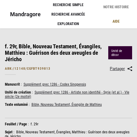
Panneau de gestion des cookies
RECHERCHE SIMPLE
NOTRE HISTOIRE
Mandragore
RECHERCHE AVANCÉE
AIDE
EXPLORATION
f. 29r, Bible, Nouveau Testament, Évangiles,
Unité de
Matthieu : Guérison des deux aveugles de
décor
Jéricho
Partager
ARK:/12148/CGFBT939813
Manuscrit
:
Supplément grec 1286 - Codex Sinopensis
Unité de création
:
Supplément grec 1286 - Artiste non identifié - Syrie (et al.) - VIe
siècle (2e moitié)
Texte enluminé
:
Bible, Nouveau Testament, Évangile de Mathieu
Feuillet / Page
:
f. 29r
Sujet
:
Bible, Nouveau Testament, Évangiles, Matthieu : Guérison des deux aveugles
de Jéricho