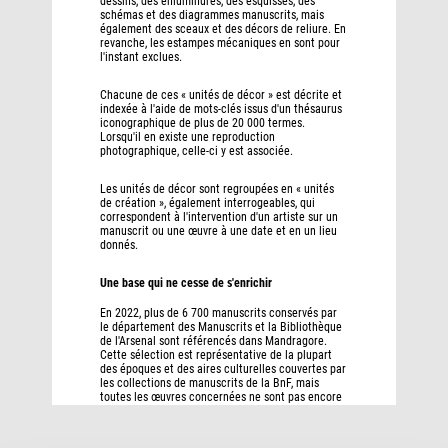
dessins, des enluminures, des esquisses, des
schémas et des diagrammes manuscrits, mais
également des sceaux et des décors de reliure. En
revanche, les estampes mécaniques en sont pour
l'instant exclues.
Chacune de ces « unités de décor » est décrite et
indexée à l'aide de mots-clés issus d'un thésaurus
iconographique de plus de 20 000 termes.
Lorsqu'il en existe une reproduction
photographique, celle-ci y est associée.
Les unités de décor sont regroupées en « unités
de création », également interrogeables, qui
correspondent à l'intervention d'un artiste sur un
manuscrit ou une œuvre à une date et en un lieu
donnés.
Une base qui ne cesse de s'enrichir
En 2022, plus de 6 700 manuscrits conservés par
le département des Manuscrits et la Bibliothèque
de l'Arsenal sont référencés dans Mandragore.
Cette sélection est représentative de la plupart
des époques et des aires culturelles couvertes par
les collections de manuscrits de la BnF, mais
toutes les œuvres concernées ne sont pas encore
répertoriées dans la base. Chaque année, de
nouveaux manuscrits sont indexés dans
Mandragore. L'ensemble des manuscrits de la BnF