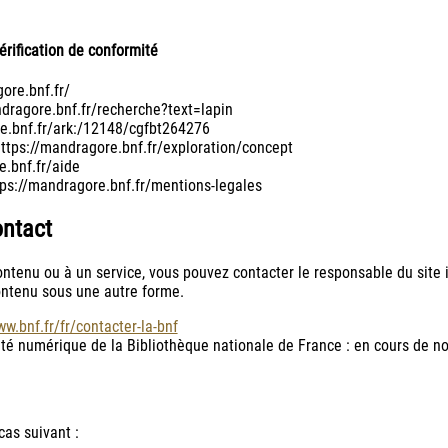
vérification de conformité
ore.bnf.fr/
dragore.bnf.fr/recherche?text=lapin
re.bnf.fr/ark:/12148/cgfbt264276
https://mandragore.bnf.fr/exploration/concept
e.bnf.fr/aide
tps://mandragore.bnf.fr/mentions-legales
ontact
ontenu ou à un service, vous pouvez contacter le responsable du site 
contenu sous une autre forme.
ww.bnf.fr/fr/contacter-la-bnf
lité numérique de la Bibliothèque nationale de France : en cours de n
cas suivant :