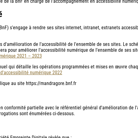
aire de la BnF en charge de l'accompagnement en accessibilité numériq
é
nF) s'engage à rendre ses sites internet, intranet, extranets accessi
d'amélioration de l'accessibilité de l'ensemble de ses sites. Le sché
era pour améliorer l'accessibilité numérique de l'ensemble de ses sit
umérique 2021 – 2023
nuel qui détaille les opérations programmées et mises en œuvre chaqu
 d'accessibilité numérique 2022
plique au site https://mandragore.bnf.fr
en conformité partielle avec le référentiel général d'amélioration de l
érogations sont énumérées ci-dessous.
ciété Empreinte Digitale révèle que :